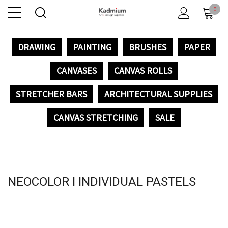
0
DRAWING
PAINTING
BRUSHES
PAPER
CANVASES
CANVAS ROLLS
STRETCHER BARS
ARCHITECTURAL SUPPLIES
CANVAS STRETCHING
SALE
NEOCOLOR I INDIVIDUAL PASTELS