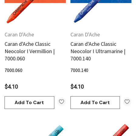
Caran D'Ache
Caran D'Ache
Caran d'Ache Classic
Caran d'Ache Classic
Neocolor I Vermillion |
Neocolor I Ultramarine |
7000.060
7000.140
7000.060
7000.140
$4.10
$4.10
Add To Cart
Add To Cart
an
Derivan