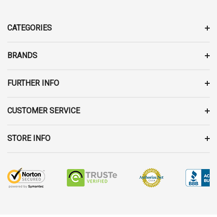
A
D
D
CATEGORIES
R
E
BRANDS
S
S
FURTHER INFO
CUSTOMER SERVICE
STORE INFO