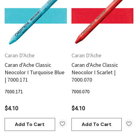
AN Block Ink 250ml - Yellow
DERIVAN Block Ink 250ml 
95
$20.95
Add To Cart
Add To Cart
Caran D'Ache
Caran D'Ache
Caran d'Ache Classic
Caran d'Ache Classic
Neocolor I Turquoise Blue
Neocolor I Scarlet |
| 7000.171
7000.070
7000.171
7000.070
$4.10
$4.10
Add To Cart
Add To Cart